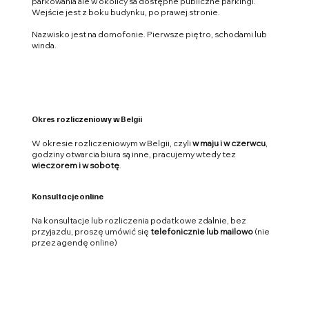
parkowania ale w okolicy sa dostępne publiczne parkingi.
Wejście jest
z boku budynku,
po prawej stronie.
Nazwisko jest na domofonie. Pierwsze piętro, schodami lub
winda.
Okres rozliczeniowy w Belgii
W okresie rozliczeniowym w Belgii, czyli
w maju i w czerwcu
,
godziny otwarcia biura są inne, pracujemy wtedy tez
wieczorem i w sobotę
.
Konsultacje online
Na konsultacje lub rozliczenia podatkowe zdalnie, bez
przyjazdu, proszę umówić się
telefonicznie lub mailowo
(nie
przez agendę online)