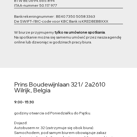
BTW BE 0694.665.894
ITAA-nummer 50.117.977
Bankrekeningnummer : BE40 7350 5058 3363
De SWIFT-/BIC-code voor KBC Bank is KREDBEBBXXX
W biurze przyjmujemy
tylko na umówione spotkania
.
Na spotkanie można się samemu umówić przez nasza agendę
online lub dzwoniąc w godzinach pracy biura.
Prins Boudewijnlaan 321/ 2a
2610
Wilrijk, Belgia
9:00 - 15:30
godziny otwarcia od Poniedziałku do Piątku.
Dojazd:
Autobusem nr. 32 (zatrzymuje się obok biura).
Samochodem, pod samym biurem obowiązuje zakaz