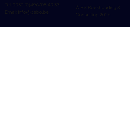
Tel. 0032 (0)496/08 49 33
© BS Boekhouding &
Email:
info@bsbo.be
Consulting 2026