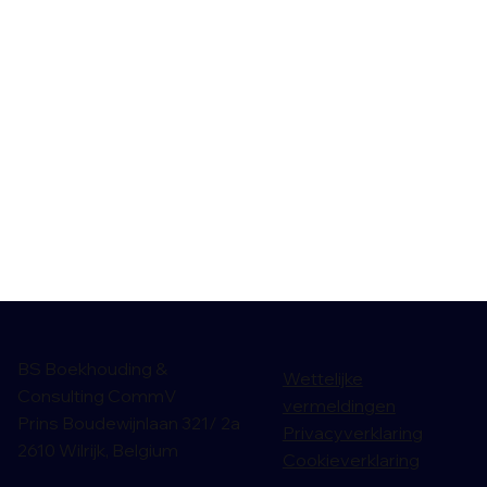
BS Boekhouding &
Wettelijke
Consulting CommV
vermeldingen
Prins Boudewijnlaan 321/ 2a
Privacyverklaring
2610 Wilrijk, Belgium
Cookieverklaring